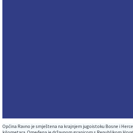
Općina Ravno je smještena na krajnjem jugoistoku Bosne i Herce
kilometara. Omeđena je državnom granicom s Republikom Hrvatsk