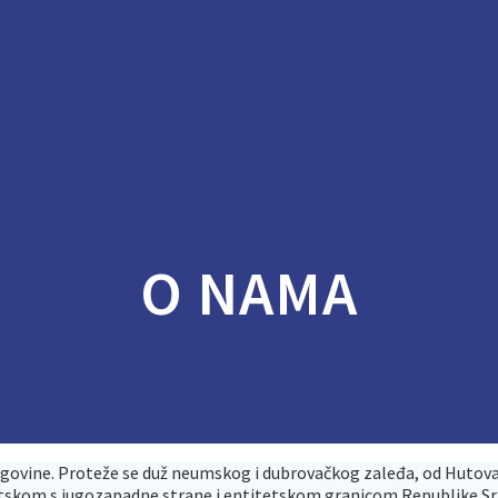
O NAMA
govine. Proteže se duž neumskog i dubrovačkog zaleđa, od Hutova
om s jugozapadne strane i entitetskom granicom Republike Srpsk