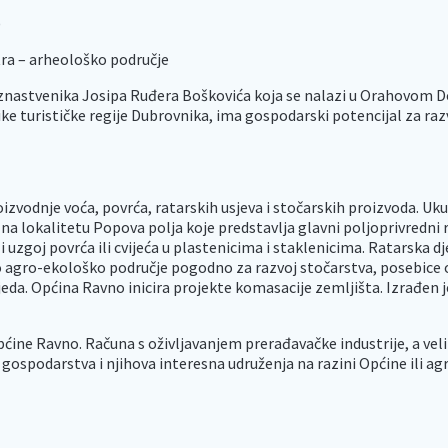
)
etra – arheološko područje
 znastvenika Josipa Ruđera Boškovića koja se nalazi u Orahovom D
ike turističke regije Dubrovnika, ima gospodarski potencijal za raz
roizvodnje voća, povrća, ratarskih usjeva i stočarskih proizvoda.
na lokalitetu Popova polja koje predstavlja glavni poljoprivredni
i uzgoj povrća ili cvijeća u plastenicima i staklenicima. Ratarska 
o agro-ekološko područje pogodno za razvoj stočarstva, posebice ovč
eda. Općina Ravno inicira projekte komasacije zemljišta. Izrađen j
pćine Ravno. Računa s oživljavanjem prerađavačke industrije, a vel
 gospodarstva i njihova interesna udruženja na razini Općine ili ag