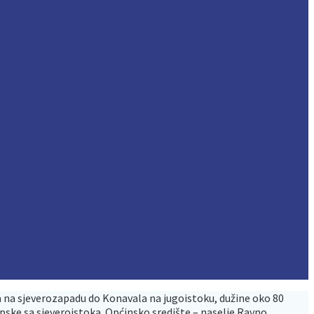
 na sjeverozapadu do Konavala na jugoistoku, dužine oko 80
e sa sjeveroistoka. Općinsko središte – naselje Ravno