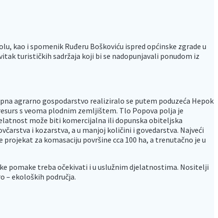
olu, kao i spomenik Ruđeru Boškoviću ispred općinske zgrade u
vitak turističkih sadržaja koji bi se nadopunjavali ponudom iz
 Ukupna agrarno gospodarstvo realiziralo se putem poduzeća Hepok
 resurs s veoma plodnim zemljištem. Tlo Popova polja je
djelatnost može biti komercijalna ili dopunska obiteljska
arstva i kozarstva, a u manjoj količini i govedarstva. Najveći
e projekat za komasaciju površine cca 100 ha, a trenutačno je u
ike pomake treba očekivati i u uslužnim djelatnostima. Nositelji
ro – ekoloških područja.