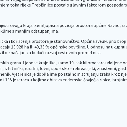
eđenjem toka rijeke Trebišnjice postalo glavnim faktorom gospodar
jesti ovoga kraja. Zemljopisna pozicija prostora općine Ravno, raz
 klime s manjim odstupanjima.
a i korištenja prostora je stanovništvo. Općina sveukupno broji 1
aćaju 13 028 ha ili 40,33 % općinske površine. U odnosu na ukupnu 
zito značajan za budući razvoj cestovnih prometnica.
kih grana. Ljepote krajolika, samo 10-tak kilometara udaljene od m
izletnički, ruralni, lovni, sportsko – rekreacijski, znastveni, gastr
enik. Vjetrenica je dobila ime po stalnom strujanju zraka kroz njez
 135 jezeraca u kojima obitava endemska čovječja ribica, brojnim 