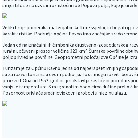
smjestilo se na uzvisini uz istočni rub Popova polja, koje je ur
Veliki broj spomenika materijalne kulture svjedoči o bogatoj povi
karakteristike. Područje općine Ravno ima značajke sredozemne
Jedan od najznačajnijih čimbenika društveno-gospodarskog razvitk
ruralni, očuvani prostor veličine 323 km². Šumske površine obuhv
poljoprivredne površine. Geoprometni položaj ove Općine je izra
Turizam je za Općinu Ravno jedna od najperspektivnijih gospodars
su za razvoj turizma u ovom području. Tu se mogu razviti boravišni, 
proizvod. Ona od 1952. godine predstavlja zaštićeni prirodni spom
vanjske temperature. S razgranatim hodnicima dužine preko 8 km i
Pozornost privlače srednjovjekovni grobovi u njezinu ulazu.