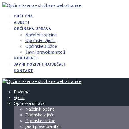
Skip
to
POČETNA
content
VIJESTI
OPĆINSKA UPRAVA
Načelnik općine
Općinsko vijeće
Općinske službe
Javni pravobranitelj
DOKUMENTI
JAVNI POZIVI I NATJEČAJI
KONTAKT
Početna
Vijesti
Općinska uprava
Načelnik općine
Općinsko vijeće
Općinske službe
Javni pravobranitelj