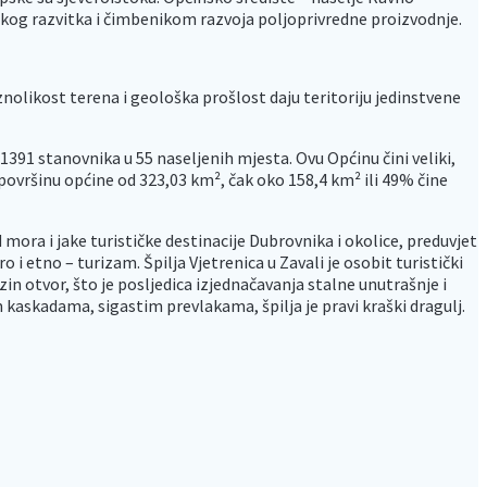
skog razvitka i čimbenikom razvoja poljoprivredne proizvodnje.
nolikost terena i geološka prošlost daju teritoriju jedinstvene
391 stanovnika u 55 naseljenih mjesta. Ovu Općinu čini veliki,
površinu općine od 323,03 km², čak oko 158,4 km² ili 49% čine
ora i jake turističke destinacije Dubrovnika i okolice, preduvjet
o i etno – turizam. Špilja Vjetrenica u Zavali je osobit turistički
in otvor, što je posljedica izjednačavanja stalne unutrašnje i
kaskadama, sigastim prevlakama, špilja je pravi kraški dragulj.