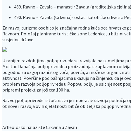
489. Ravno – Zavala – manastir Zavala (graditeljska cjelina
490. Ravno – Zavala (Crkvina)- ostaci katoličke crkve sv. P
Za razvoj turizma osobito je značajna rodna kuća oca hrvatskog
Ravnom. Položaj planirane turističke zone Ledenice, u blizini vel
susjedne države.
U ranijim razdobljima poljoprivreda se razvijala na temeljima p
Mostar. Današnja poljoprivredna proizvodnja se uglavnom odvija 
pogodno za uzgoj različitog voća, povrća, a može se organizirati 
aktivnost. Površine pod pašnjacima ukazuju na činjenicu da je ov
problem razvoja poljoprivrede u Popovu polju je usitnjenost posj
pripremi projekt za još cca 100 ha.
Razvoj poljoprivrede i stočarstva je imperativ razvoja područja o
obnove i razvoja ovih djelatnosti bit će obiteljska poljoprivredna
Arheološko nalazište Crkvina u Zavali