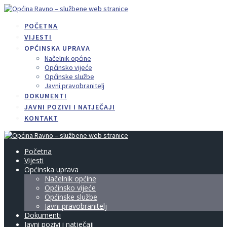
Skip
to
POČETNA
content
VIJESTI
OPĆINSKA UPRAVA
Načelnik općine
Općinsko vijeće
Općinske službe
Javni pravobranitelj
DOKUMENTI
JAVNI POZIVI I NATJEČAJI
KONTAKT
Početna
Vijesti
Općinska uprava
Načelnik općine
Općinsko vijeće
Općinske službe
Javni pravobranitelj
Dokumenti
Javni pozivi i natječaji