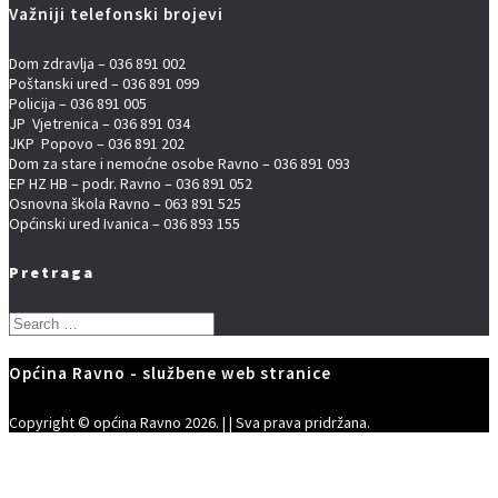
Važniji telefonski brojevi
Dom zdravlja – 036 891 002
Poštanski ured – 036 891 099
Policija – 036 891 005
JP Vjetrenica – 036 891 034
JKP Popovo – 036 891 202
Dom za stare i nemoćne osobe Ravno – 036 891 093
EP HZ HB – podr. Ravno – 036 891 052
Osnovna škola Ravno – 063 891 525
Općinski ured Ivanica – 036 893 155
Pretraga
Search
for:
Općina Ravno - službene web stranice
Copyright © općina Ravno 2026. | | Sva prava pridržana.