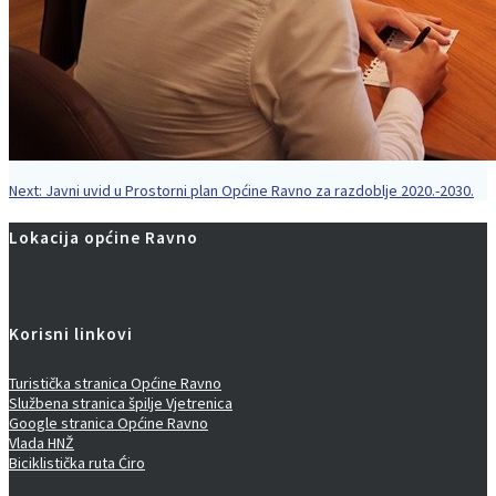
Next
Next:
Javni uvid u Prostorni plan Općine Ravno za razdoblje 2020.-2030.
Navigacija
post:
Lokacija općine Ravno
objava
Korisni linkovi
Turistička stranica Općine Ravno
Službena stranica špilje Vjetrenica
Google stranica Općine Ravno
Vlada HNŽ
Biciklistička ruta Ćiro