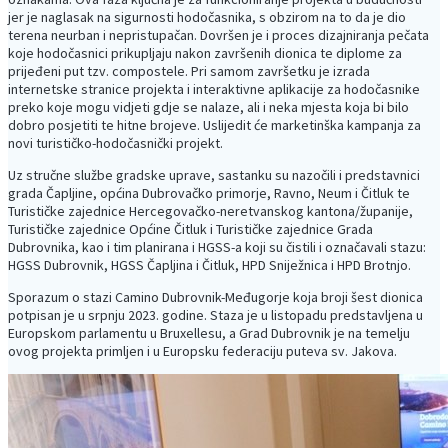
jer je naglasak na sigurnosti hodočasnika, s obzirom na to da je dio
terena neurban i nepristupačan. Dovršen je i proces dizajniranja pečata
koje hodočasnici prikupljaju nakon završenih dionica te diplome za
prijeđeni put tzv. compostele. Pri samom završetku je izrada
internetske stranice projekta i interaktivne aplikacije za hodočasnike
preko koje mogu vidjeti gdje se nalaze, ali i neka mjesta koja bi bilo
dobro posjetiti te hitne brojeve. Uslijedit će marketinška kampanja za
novi turističko-hodočasnički projekt.
Uz stručne službe gradske uprave, sastanku su nazočili i predstavnici
grada Čapljine, općina Dubrovačko primorje, Ravno, Neum i Čitluk te
Turističke zajednice Hercegovačko-neretvanskog kantona/županije,
Turističke zajednice Općine Čitluk i Turističke zajednice Grada
Dubrovnika, kao i tim planirana i HGSS-a koji su čistili i označavali stazu:
HGSS Dubrovnik, HGSS Čapljina i Čitluk, HPD Sniježnica i HPD Brotnjo.
Sporazum o stazi Camino Dubrovnik-Međugorje koja broji šest dionica
potpisan je u srpnju 2023. godine. Staza je u listopadu predstavljena u
Europskom parlamentu u Bruxellesu, a Grad Dubrovnik je na temelju
ovog projekta primljen i u Europsku federaciju puteva sv. Jakova.