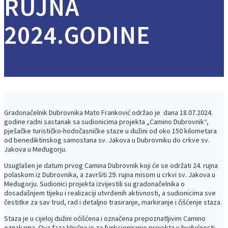
RUJNA
2024.GODINE
Gradonačelnik Dubrovnika Mato Franković održao je dana 18.07.2024.
godine radni sastanak sa sudionicima projekta „Camino Dubrovnik“,
pješačke turističko-hodočasničke staze u dužini od oko 150 kilometara
od benediktinskog samostana sv. Jakova u Dubrovniku do crkve sv.
Jakova u Međugorju.
Usuglašen je datum prvog Camina Dubrovnik koji će se održati 24. rujna
polaskom iz Dubrovnika, a završiti 29. rujna misom u crkvi sv. Jakova u
Međugorju. Sudionici projekta izvijestili su gradonačelnika o
dosadašnjem tijeku i realizaciji utvrđenih aktivnosti, a sudionicima sve
čestitke za sav trud, rad i detaljno trasiranje, markiranje i čišćenje staza.
Staza je u cijeloj dužini očišćena i označena prepoznatljivim Camino
oznakama. Ova faza ključna je za funkcioniranje projekta u budućnosti