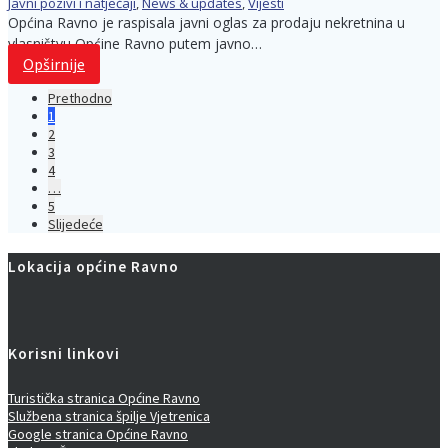
Javni pozivi i natječaji
,
News & updates
,
Vijesti
Općina Ravno je raspisala javni oglas za prodaju nekretnina u
vlasništvu Općine Ravno putem javno…
Opširnije
Prethodno
1
2
3
4
…
5
Slijedeće
Lokacija općine Ravno
Korisni linkovi
Turistička stranica Općine Ravno
Službena stranica špilje Vjetrenica
Google stranica Općine Ravno