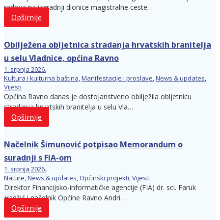
radova na izgradnji dionice magistralne ceste…
Opširnije
Obilježena obljetnica stradanja hrvatskih branitelja
u selu Vladnice, općina Ravno
1. srpnja 2026.
Kultura i kulturna baština
,
Manifestacije i proslave
,
News & updates
,
Vijesti
Općina Ravno danas je dostojanstveno obilježila obljetnicu
stradanja hrvatskih branitelja u selu Vla…
Opširnije
Načelnik Šimunović potpisao Memorandum o
suradnji s FIA-om
1. srpnja 2026.
Nature
,
News & updates
,
Općinski projekti
,
Vijesti
Direktor Financijsko-informatičke agencije (FIA) dr. sci. Faruk
Hadžić i načelnik Općine Ravno Andri…
Opširnije