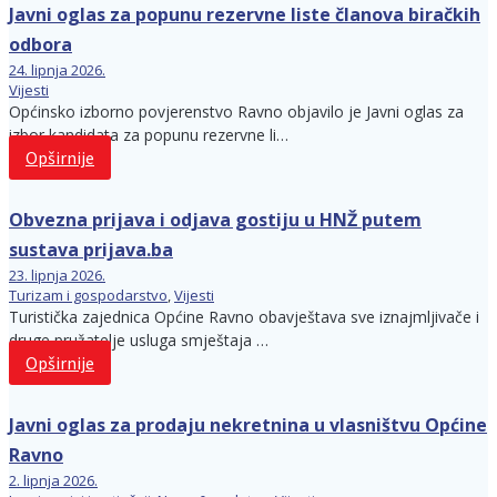
Javni oglas za popunu rezervne liste članova biračkih
odbora
24. lipnja 2026.
Vijesti
Općinsko izborno povjerenstvo Ravno objavilo je Javni oglas za
izbor kandidata za popunu rezervne li…
Opširnije
Obvezna prijava i odjava gostiju u HNŽ putem
sustava prijava.ba
23. lipnja 2026.
Turizam i gospodarstvo
,
Vijesti
Turistička zajednica Općine Ravno obavještava sve iznajmljivače i
druge pružatelje usluga smještaja …
Opširnije
Javni oglas za prodaju nekretnina u vlasništvu Općine
Ravno
2. lipnja 2026.