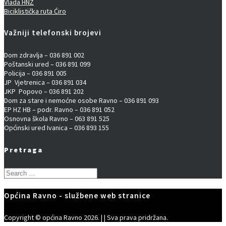
Vlada HNŽ
Biciklistička ruta Ćiro
Važniji telefonski brojevi
Dom zdravlja – 036 891 002
Poštanski ured – 036 891 099
Policija – 036 891 005
JP Vjetrenica – 036 891 034
JKP Popovo – 036 891 202
Dom za stare i nemoćne osobe Ravno – 036 891 093
EP HZ HB – podr. Ravno – 036 891 052
Osnovna škola Ravno – 063 891 525
Općinski ured Ivanica – 036 893 155
Pretraga
Search
for:
Općina Ravno - službene web stranice
Copyright © općina Ravno 2026. | | Sva prava pridržana.