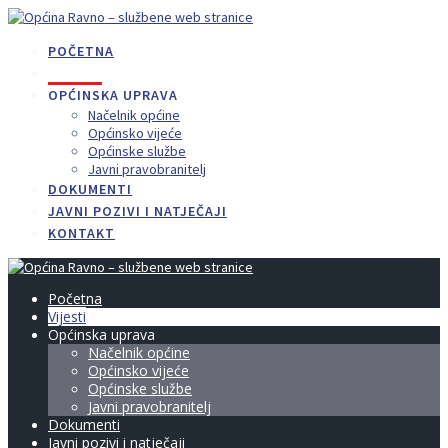
Skip
to
POČETNA
content
VIJESTI
OPĆINSKA UPRAVA
Načelnik općine
Općinsko vijeće
Općinske službe
Javni pravobranitelj
DOKUMENTI
JAVNI POZIVI I NATJEČAJI
KONTAKT
Početna
Vijesti
Općinska uprava
Načelnik općine
Općinsko vijeće
Općinske službe
Javni pravobranitelj
Dokumenti
Javni pozivi i natječaji