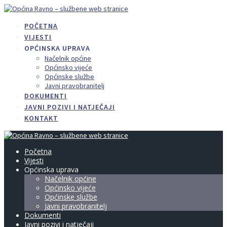
Skip
to
POČETNA
content
VIJESTI
OPĆINSKA UPRAVA
Načelnik općine
Općinsko vijeće
Općinske službe
Javni pravobranitelj
DOKUMENTI
JAVNI POZIVI I NATJEČAJI
KONTAKT
Početna
Vijesti
Općinska uprava
Načelnik općine
Općinsko vijeće
Općinske službe
Javni pravobranitelj
Dokumenti
Javni pozivi i natječaji