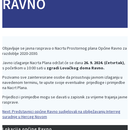
RAVNO
Objavljuje se javna rasprava o Nacrtu Prostornog plana Općine Ravno za
razdoblje 2020-2030.
Javno izlaganje Nacrta Plana održat će se dana
26. 9. 2024. (četvrtak)
,
s početkom u 10:00 sati u
zgradi Lovačkog doma Ravno.
Pozivamo sve zainteresirane osobe da prisustvuju javnom izlaganju u
navedenom terminu, te upute svoje eventualne prijedloge i primjedbe
na Nacrt Plana.
Prijedlozi i primjedbe mogu se davati u zapisnik za vrijeme trajanja javne
rasprave.
Next
Next:
Predstavnici općine Ravno sudjelovali na obilježavanju Interreg
Navigacija
post:
suradnje u Herceg Novom
objava
Lokacija općine Ravno