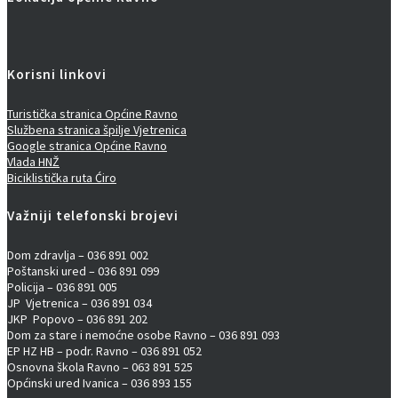
Korisni linkovi
Turistička stranica Općine Ravno
Službena stranica špilje Vjetrenica
Google stranica Općine Ravno
Vlada HNŽ
Biciklistička ruta Ćiro
Važniji telefonski brojevi
Dom zdravlja – 036 891 002
Poštanski ured – 036 891 099
Policija – 036 891 005
JP Vjetrenica – 036 891 034
JKP Popovo – 036 891 202
Dom za stare i nemoćne osobe Ravno – 036 891 093
EP HZ HB – podr. Ravno – 036 891 052
Osnovna škola Ravno – 063 891 525
Općinski ured Ivanica – 036 893 155