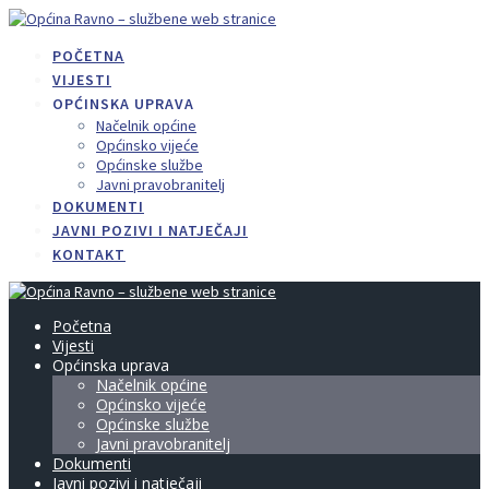
Skip
to
POČETNA
content
VIJESTI
OPĆINSKA UPRAVA
Načelnik općine
Općinsko vijeće
Općinske službe
Javni pravobranitelj
DOKUMENTI
JAVNI POZIVI I NATJEČAJI
KONTAKT
Početna
Vijesti
Općinska uprava
Načelnik općine
Općinsko vijeće
Općinske službe
Javni pravobranitelj
Dokumenti
Javni pozivi i natječaji