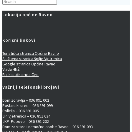
Search
for:
Lokacija općine Ravno
Korisni linkovi
Turistička stranica Općine Ravno
Službena stranica špilje Vjetrenica
Google stranica Općine Ravno
Vlada HNŽ
Biciklistička ruta Ćiro
Važniji telefonski brojevi
Dom zdravlja – 036 891 002
Poštanski ured – 036 891 099
Policija – 036 891 005
JP Vjetrenica – 036 891 034
JKP Popovo – 036 891 202
Dom za stare i nemoćne osobe Ravno – 036 891 093
EP HZ HB – podr. Ravno – 036 891 052