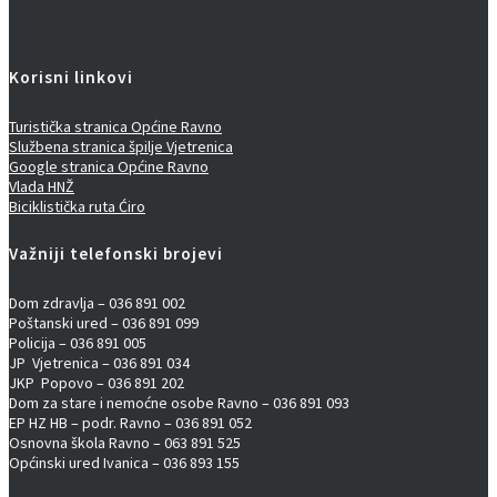
Korisni linkovi
Turistička stranica Općine Ravno
Službena stranica špilje Vjetrenica
Google stranica Općine Ravno
Vlada HNŽ
Biciklistička ruta Ćiro
Važniji telefonski brojevi
Dom zdravlja – 036 891 002
Poštanski ured – 036 891 099
Policija – 036 891 005
JP Vjetrenica – 036 891 034
JKP Popovo – 036 891 202
Dom za stare i nemoćne osobe Ravno – 036 891 093
EP HZ HB – podr. Ravno – 036 891 052
Osnovna škola Ravno – 063 891 525
Općinski ured Ivanica – 036 893 155