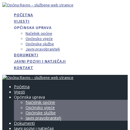
Skip
to
POČETNA
content
VIJESTI
OPĆINSKA UPRAVA
Načelnik općine
Općinsko vijeće
Općinske službe
Javni pravobranitelj
DOKUMENTI
JAVNI POZIVI I NATJEČAJI
KONTAKT
Početna
Vijesti
Općinska uprava
Načelnik općine
Općinsko vijeće
Općinske službe
Javni pravobranitelj
Dokumenti
Javni pozivi i natječaji