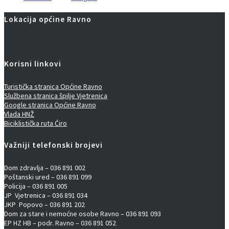
Lokacija općine Ravno
Korisni linkovi
Turistička stranica Općine Ravno
Službena stranica špilje Vjetrenica
Google stranica Općine Ravno
Vlada HNŽ
Biciklistička ruta Ćiro
Važniji telefonski brojevi
Dom zdravlja – 036 891 002
Poštanski ured – 036 891 099
Policija – 036 891 005
JP Vjetrenica – 036 891 034
JKP Popovo – 036 891 202
Dom za stare i nemoćne osobe Ravno – 036 891 093
EP HZ HB – podr. Ravno – 036 891 052