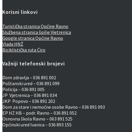
Korisni linkovi
Turistička stranica Općine Ravno
Službena stranica špilje Vjetrenica
Google stranica Općine Ravno
Vlada HNŽ
Biciklistička ruta Ćiro
Važniji telefonski brojevi
Dom zdravlja – 036 891 002
Poštanski ured – 036 891 099
Policija – 036 891 005
JP Vjetrenica – 036 891 034
JKP Popovo – 036 891 202
Dom za stare i nemoćne osobe Ravno – 036 891 093
EP HZ HB – podr. Ravno – 036 891 052
Osnovna škola Ravno – 063 891 525
Općinski ured Ivanica – 036 893 155