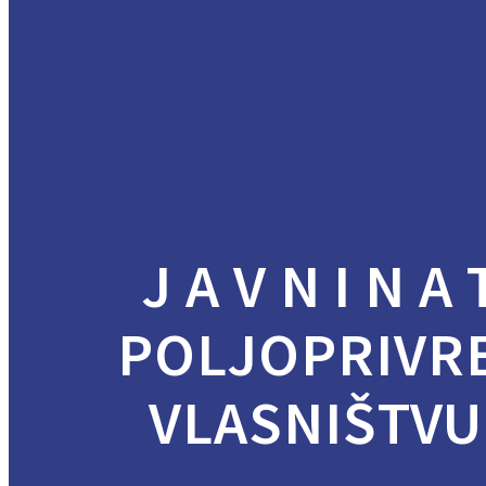
J A V N I N 
POLJOPRIVR
VLASNIŠTVU