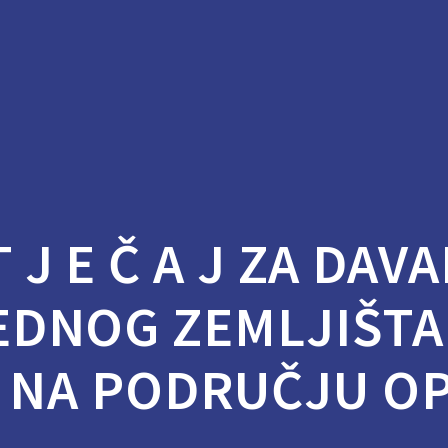
A T J E Č A J ZA DA
EDNOG ZEMLJIŠTA
 NA PODRUČJU O