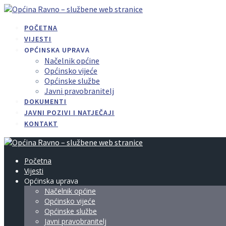
Skip
to
POČETNA
content
VIJESTI
OPĆINSKA UPRAVA
Načelnik općine
Općinsko vijeće
Općinske službe
Javni pravobranitelj
DOKUMENTI
JAVNI POZIVI I NATJEČAJI
KONTAKT
Početna
Vijesti
Općinska uprava
Načelnik općine
Općinsko vijeće
Općinske službe
Javni pravobranitelj