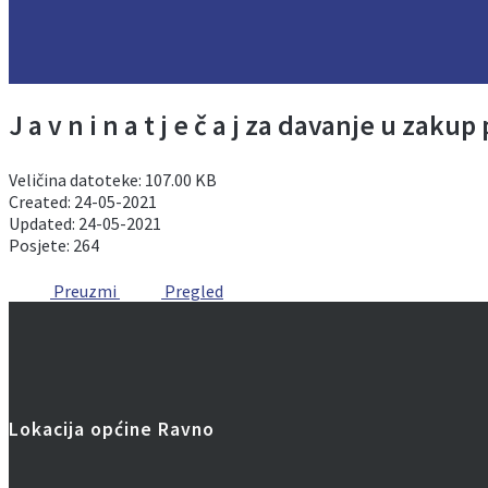
J a v n i n a t j e č a j za davanje u z
Veličina datoteke: 107.00 KB
Created: 24-05-2021
Updated: 24-05-2021
Posjete: 264
Preuzmi
Pregled
Lokacija općine Ravno