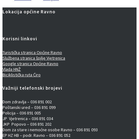
Lokacija općine Ravno
Korisni linkovi
Turistička stranica Općine Ravno
Službena stranica špilje Vjetrenica
Google stranica Općine Ravno
Vlada HNŽ
Biciklistička ruta Ćiro
Važniji telefonski brojevi
Dom zdravlja – 036 891 002
Poštanski ured – 036 891 099
Policija – 036 891 005
JP Vjetrenica – 036 891 034
JKP Popovo – 036 891 202
Dom za stare i nemoćne osobe Ravno – 036 891 093
EP HZ HB – podr. Ravno – 036 891 052