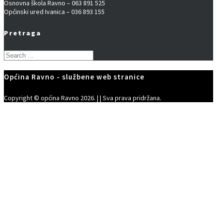
Osnovna škola Ravno – 063 891 525
Općinski ured Ivanica – 036 893 155
Pretraga
Search
for:
Općina Ravno - službene web stranice
Copyright © općina Ravno 2026. | | Sva prava pridržana.