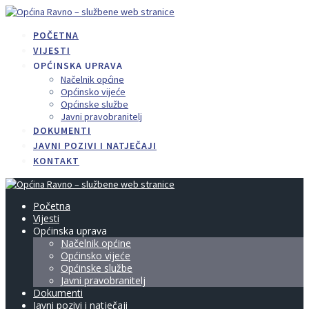
Skip
to
POČETNA
content
VIJESTI
OPĆINSKA UPRAVA
Načelnik općine
Općinsko vijeće
Općinske službe
Javni pravobranitelj
DOKUMENTI
JAVNI POZIVI I NATJEČAJI
KONTAKT
Početna
Vijesti
Općinska uprava
Načelnik općine
Općinsko vijeće
Općinske službe
Javni pravobranitelj
Dokumenti
Javni pozivi i natječaji