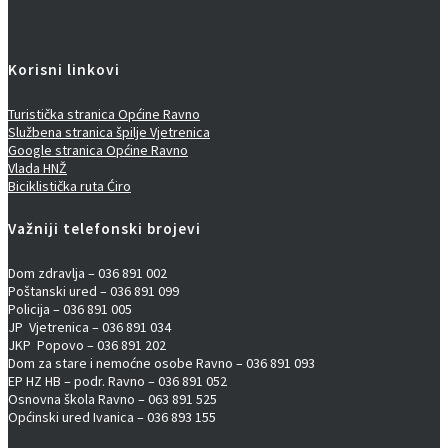
Korisni linkovi
Turistička stranica Općine Ravno
Službena stranica špilje Vjetrenica
Google stranica Općine Ravno
Vlada HNŽ
Biciklistička ruta Ćiro
Važniji telefonski brojevi
Dom zdravlja – 036 891 002
Poštanski ured – 036 891 099
Policija – 036 891 005
JP Vjetrenica – 036 891 034
JKP Popovo – 036 891 202
Dom za stare i nemoćne osobe Ravno – 036 891 093
EP HZ HB – podr. Ravno – 036 891 052
Osnovna škola Ravno – 063 891 525
Općinski ured Ivanica – 036 893 155