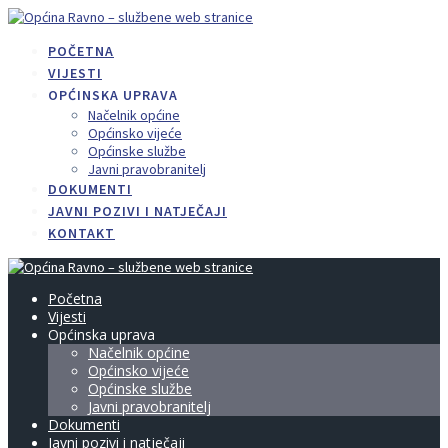
Skip
to
POČETNA
content
VIJESTI
OPĆINSKA UPRAVA
Načelnik općine
Općinsko vijeće
Općinske službe
Javni pravobranitelj
DOKUMENTI
JAVNI POZIVI I NATJEČAJI
KONTAKT
Početna
Vijesti
Općinska uprava
Načelnik općine
Općinsko vijeće
Općinske službe
Javni pravobranitelj
Dokumenti
Javni pozivi i natječaji