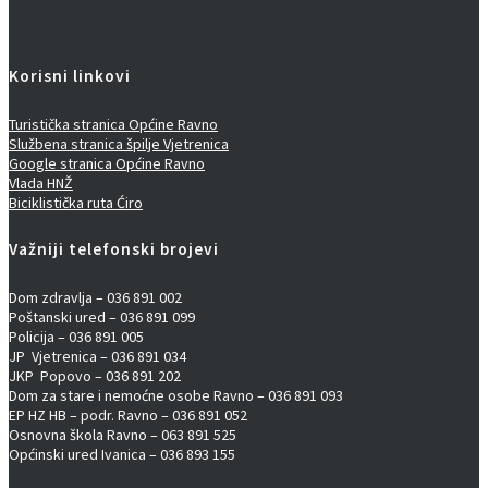
Korisni linkovi
Turistička stranica Općine Ravno
Službena stranica špilje Vjetrenica
Google stranica Općine Ravno
Vlada HNŽ
Biciklistička ruta Ćiro
Važniji telefonski brojevi
Dom zdravlja – 036 891 002
Poštanski ured – 036 891 099
Policija – 036 891 005
JP Vjetrenica – 036 891 034
JKP Popovo – 036 891 202
Dom za stare i nemoćne osobe Ravno – 036 891 093
EP HZ HB – podr. Ravno – 036 891 052
Osnovna škola Ravno – 063 891 525
Općinski ured Ivanica – 036 893 155