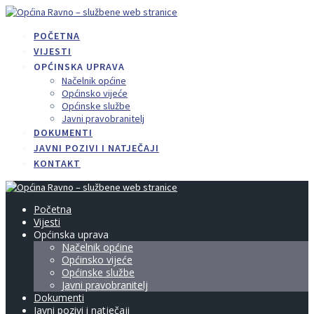
Skip
to
POČETNA
content
VIJESTI
OPĆINSKA UPRAVA
Načelnik općine
Općinsko vijeće
Općinske službe
Javni pravobranitelj
DOKUMENTI
JAVNI POZIVI I NATJEČAJI
KONTAKT
Početna
Vijesti
Općinska uprava
Načelnik općine
Općinsko vijeće
Općinske službe
Javni pravobranitelj
Dokumenti
Javni pozivi i natječaji