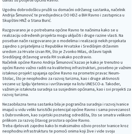
Ugodnu dobrodošlicu pružili su domaćini održanog sastanka, načelnik
Andrija Šimunović te predsjednica OO HDZ-a BiH Ravno i zastupnica u
Skupštini HNŽ-a Stana Burić.
Razgovarano je o potrebama općine Ravno te načinima kako se u
realizaciju određenih projekta mogu uključiti i druge razine vlasti. Na
poseban način razgovarano je o modelima i realizaciji nekih projekata
zajedno s prijateljima iz Republike Hrvatske i Središnjim državnim
uredom za Hrvate izvan RH, što je Zvonko Milas, državni tajnik
Središnjeg državnog ureda RH svakako pozdravio.
Načelnik općine Ravno Andrija Šimunović kazao je kako je trenutno u
općini Ravno važno raditi na kvalitetnoj infrastrukturi, posebno je važnim
istaknuo projekt spajanja općine Ravno na prometni pravac Neum-
Stolac, što je neophodno za razvoj turizma, kao i druge aktivnosti
vezane uz špilju Vjetenicu i uvrštavanje na listu UNESCO-a. Također,
važnim je istaknuta suradnja sa susjednim općinama, kao i svi projekti za
razvoj turizma.
Nezaobilazna tema sastanka bila je pogranična suradnja i razvoj Ivanice
imajući u vidu veliki turistički potencijal općine Ravno i sama povezanost
s Dubrovnikom, kao svjetski poznatog odredišta, što se smatra velikom
prilikom za razvoj čitavog prostora općine Ravno.
Treba djelovati zajedno kako bi maksimalno oživio prostor Ivanice kroz
neophodnu infrastrukturu te pomoći onima koji žive i vide svoju