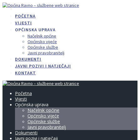
Skip
to
POČETNA
content
VIJESTI
OPĆINSKA UPRAVA
Načelnik općine
Općinsko vijeće
Općinske službe
Javni pravobranitelj
DOKUMENTI
JAVNI POZIVI I NATJEČAJI
KONTAKT
Početna
Vijesti
Općinska uprava
Načelnik općine
Općinsko vijeće
Općinske službe
Javni pravobranitelj
Dokumenti
Javni pozivi i natječaji