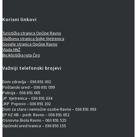
Korisni linkovi
Turistička stranica Općine Ravno
Službena stranica špilje Vjetrenica
Google stranica Općine Ravno
Vlada HNŽ
Biciklistička ruta Ćiro
Važniji telefonski brojevi
Dom zdravlja – 036 891 002
Poštanski ured – 036 891 099
Policija – 036 891 005
JP Vjetrenica – 036 891 034
JKP Popovo – 036 891 202
Dom za stare i nemoćne osobe Ravno – 036 891 093
EP HZ HB – podr. Ravno – 036 891 052
Osnovna škola Ravno – 063 891 525
Općinski ured Ivanica – 036 893 155