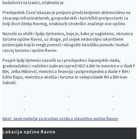
budućnost na Ivanici, istaknuto je.
Predsjednik Čović iskazao je potporu predstavljenim aktivnostima na
stvaranju infrastrukturnih, gospodarskih i turističkih pretpostavki za
bolji život žitelja Ravnog, istaknuvši strateško značenje ove općine.
Nazočni su obišli i špilju Vjetrenicu, koja je, kako je naglašeno, okosnica
turizma općine Ravno, uz druge, još uvijek nedovoljno iskorištene
potencijale koji bi mogli pomoći i obogatiti turističku ponudu i budući
razvoj turizma i općine Ravno.
Posjeti špilji Vjetenici nazočili su i predsjednici županijskih vlada,
gradonačelnici i načelnici izabrani ispred HDZ-a BiH te ministrice u Vladi F
BiH, Jelka Milićević, ministrica financija i potpredsjednica Vlade F BiH i
Edita Đapo, ministrica okoliša i turizma te veleposlanik RH u BiH Ivan
Sabolić.
Next
Next:
Javni natječaj za prodaju vozila u vlasništvu općine Ravno
Navigacija
post:
Lokacija općine Ravno
objava