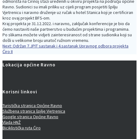
odmorišta na Ćirinoj stazi uređenih u okviru projekta na području općine
Ravno. Sudionici su imali priliku uz cijeli program posjetiti špilju
Vjetrenicu i naravno druženje uz ručak u hotel Stanica koji je certificiran
kroz ovaj projekt BFS-om.
Kraj projekta je 31.12.2022. i naravno, zaključak konferencije je bio da
ćemo nastaviti naše partnerstvo u budućim projektima i programima.
Po slikama možete vidjeti zainteresiranost od strane sudionika koji su
došli u velikome broju unatoč ružnom vremenu.
Next
Next:
Održan 7.JPIT sastanak i 4.sastanak Upravnog odbora projekta
Navigacija
post:
Ćiro II
objava
Lokacija općine Ravno
Korisni linkovi
Turistička stranica Općine Ravno
Službena stranica špilje Vjetrenica
Google stranica Općine Ravno
Vlada HNŽ
Biciklistička ruta Ćiro