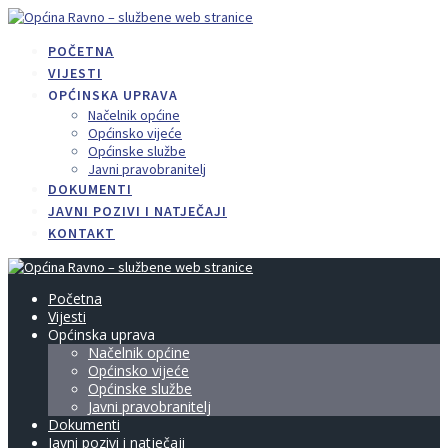
Skip
to
POČETNA
content
VIJESTI
OPĆINSKA UPRAVA
Načelnik općine
Općinsko vijeće
Općinske službe
Javni pravobranitelj
DOKUMENTI
JAVNI POZIVI I NATJEČAJI
KONTAKT
Početna
Vijesti
Općinska uprava
Načelnik općine
Općinsko vijeće
Općinske službe
Javni pravobranitelj
Dokumenti
Javni pozivi i natječaji