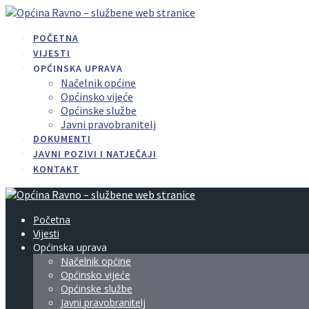
Skip
to
POČETNA
content
VIJESTI
OPĆINSKA UPRAVA
Načelnik općine
Općinsko vijeće
Općinske službe
Javni pravobranitelj
DOKUMENTI
JAVNI POZIVI I NATJEČAJI
KONTAKT
Početna
Vijesti
Općinska uprava
Načelnik općine
Općinsko vijeće
Općinske službe
Javni pravobranitelj