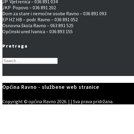
JP Vjetrenica – 036 891 034
JKP Popovo – 036 891 202
Dom za stare i nemoćne osobe Ravno – 036 891 093
EP HZ HB – podr. Ravno – 036 891 052
Osnovna škola Ravno – 063 891 525
Općinski ured Ivanica – 036 893 155
Pretraga
Search
for:
Općina Ravno - službene web stranice
Copyright © općina Ravno 2026. | | Sva prava pridržana.