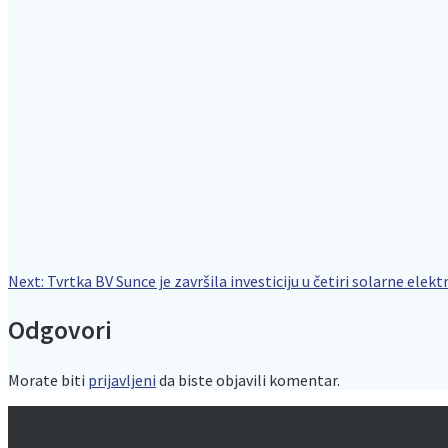
Navigacija
Next
Next:
Tvrtka BV Sunce je završila investiciju u četiri solarne ele
post:
Odgovori
objava
Morate biti
prijavljeni
da biste objavili komentar.