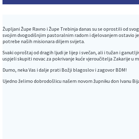
Župljani Župe Ravno i Župe Trebinja danas su se oprostili od svog
svojim dvogodišnjim pastoralnim radom i djelovanjem ostavio je
potrebe naših misionara diljem svijeta.
Svaki oproštaj od dragih ljudi je lijep i svečan, ali i tužan i ga
uspjeli skupiti novac za pokrivanje kuće vjeroučitelja Zakarije u m
Dumo, neka Vas i dalje prati Božji blagoslov i zagovor BDM!
Ujedno želimo dobrodošlicu našem novom župniku don Ivanu Bija