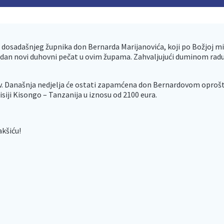
 dosadašnjeg župnika don Bernarda Marijanovića, koji po Božjoj milo
dan novi duhovni pečat u ovim župama. Zahvaljujući duminom radu i
nutljiv. Današnja nedjelja će ostati zapamćena don Bernardovom oproš
isiji Kisongo – Tanzanija u iznosu od 2100 eura.
kšiću!