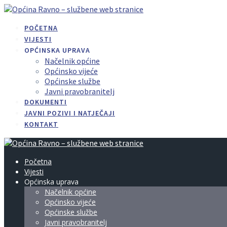
Skip
to
POČETNA
content
VIJESTI
OPĆINSKA UPRAVA
Načelnik općine
Općinsko vijeće
Općinske službe
Javni pravobranitelj
DOKUMENTI
JAVNI POZIVI I NATJEČAJI
KONTAKT
Početna
Vijesti
Općinska uprava
Načelnik općine
Općinsko vijeće
Općinske službe
Javni pravobranitelj