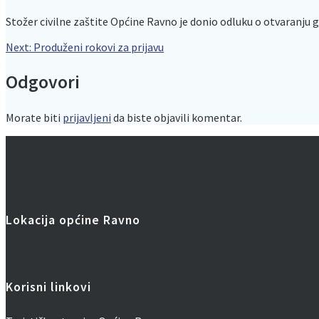
Stožer civilne zaštite Općine Ravno je donio odluku o otvaranju g
Navigacija
Next
Next:
Produženi rokovi za prijavu
post:
Odgovori
objava
Morate biti
prijavljeni
da biste objavili komentar.
Lokacija općine Ravno
Korisni linkovi