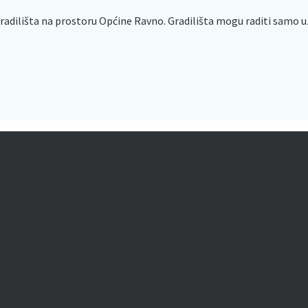
radilišta na prostoru Općine Ravno. Gradilišta mogu raditi samo uz