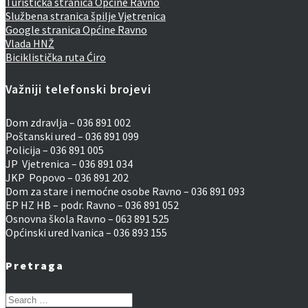
Turistička stranica Općine Ravno
Službena stranica špilje Vjetrenica
Google stranica Općine Ravno
Vlada HNŽ
Biciklistička ruta Ćiro
Važniji telefonski brojevi
Dom zdravlja – 036 891 002
Poštanski ured – 036 891 099
Policija – 036 891 005
JP Vjetrenica – 036 891 034
JKP Popovo – 036 891 202
Dom za stare i nemoćne osobe Ravno – 036 891 093
EP HZ HB – podr. Ravno – 036 891 052
Osnovna škola Ravno – 063 891 525
Općinski ured Ivanica – 036 893 155
Pretraga
Search