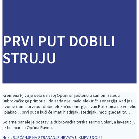
PRVI PUT DOBILI
STRUJU
Kremena Njiva je selo u našoj Općini smješteno u samom zaleđu
Dubrovačkoga primorja i do sada nije imalo električnu energiju. Kad je u
svome domu prvi put dobio elekričnu energiju, Ivan Potrebica se veselio
i plakao… prvi put u kući će imati hladnjak, štednjak, moći gledati tv…
Solarne panele je postavila dubrovačka tvrtka Termo Solari, a investiciju
je financirala Općina Ravno.
Next
Next:
SJEĆANJE NA STRADANJE HRVATA U KIJEVU DOLU