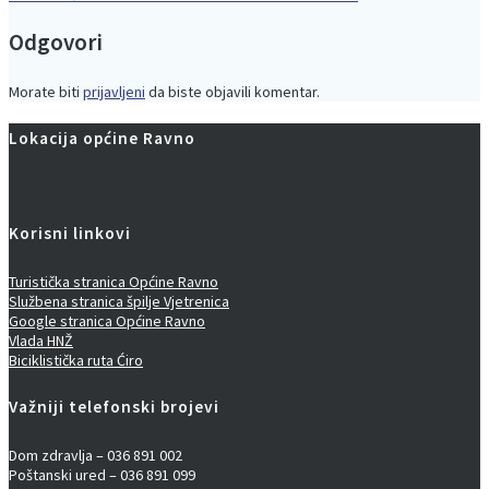
Navigacija
post:
Odgovori
objava
Morate biti
prijavljeni
da biste objavili komentar.
Lokacija općine Ravno
Korisni linkovi
Turistička stranica Općine Ravno
Službena stranica špilje Vjetrenica
Google stranica Općine Ravno
Vlada HNŽ
Biciklistička ruta Ćiro
Važniji telefonski brojevi
Dom zdravlja – 036 891 002
Poštanski ured – 036 891 099