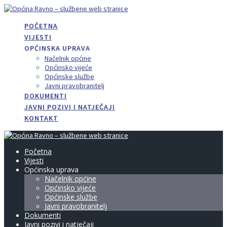
Skip
to
POČETNA
content
VIJESTI
OPĆINSKA UPRAVA
Načelnik općine
Općinsko vijeće
Općinske službe
Javni pravobranitelj
DOKUMENTI
JAVNI POZIVI I NATJEČAJI
KONTAKT
Početna
Vijesti
Općinska uprava
Načelnik općine
Općinsko vijeće
Općinske službe
Javni pravobranitelj
Dokumenti
Javni pozivi i natječaji