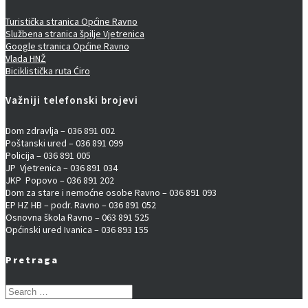
Turistička stranica Općine Ravno
Službena stranica špilje Vjetrenica
Google stranica Općine Ravno
Vlada HNŽ
Biciklistička ruta Ćiro
Važniji telefonski brojevi
Dom zdravlja – 036 891 002
Poštanski ured – 036 891 099
Policija – 036 891 005
JP Vjetrenica – 036 891 034
JKP Popovo – 036 891 202
Dom za stare i nemoćne osobe Ravno – 036 891 093
EP HZ HB – podr. Ravno – 036 891 052
Osnovna škola Ravno – 063 891 525
Općinski ured Ivanica – 036 893 155
Pretraga
Search
for: