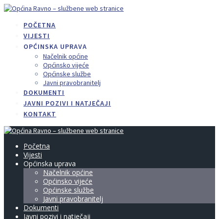
Skip
to
POČETNA
content
VIJESTI
OPĆINSKA UPRAVA
Načelnik općine
Općinsko vijeće
Općinske službe
Javni pravobranitelj
DOKUMENTI
JAVNI POZIVI I NATJEČAJI
KONTAKT
Početna
Vijesti
Općinska uprava
Načelnik općine
Općinsko vijeće
Općinske službe
Javni pravobranitelj
Dokumenti
Javni pozivi i natječaji