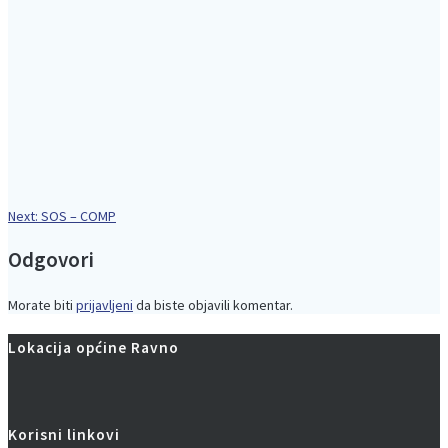
Next
Next:
SOS – COMP
Navigacija
post:
Odgovori
objava
Morate biti
prijavljeni
da biste objavili komentar.
Lokacija općine Ravno
Korisni linkovi