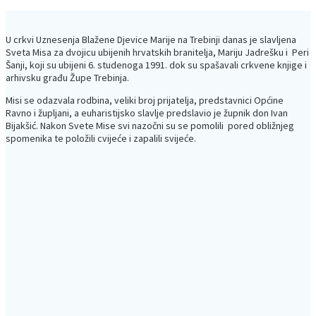
U crkvi Uznesenja Blažene Djevice Marije na Trebinji danas je slavljena
Sveta Misa za dvojicu ubijenih hrvatskih branitelja, Mariju Jadrešku i Peri
Šanji, koji su ubijeni 6. studenoga 1991. dok su spašavali crkvene knjige i
arhivsku građu Župe Trebinja.
Misi se odazvala rodbina, veliki broj prijatelja, predstavnici Općine
Ravno i župljani, a euharistijsko slavlje predslavio je župnik don Ivan
Bijakšić. Nakon Svete Mise svi nazočni su se pomolili pored obližnjeg
spomenika te položili cvijeće i zapalili svijeće.