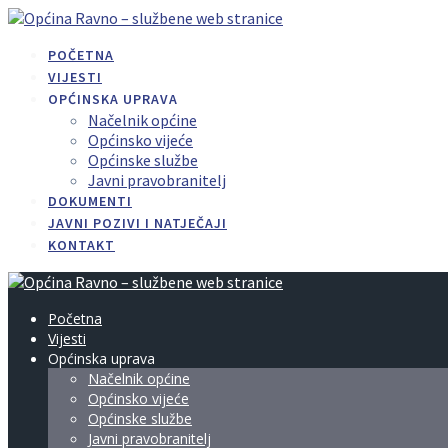
Skip
to
POČETNA
content
VIJESTI
OPĆINSKA UPRAVA
Načelnik općine
Općinsko vijeće
Općinske službe
Javni pravobranitelj
DOKUMENTI
JAVNI POZIVI I NATJEČAJI
KONTAKT
Početna
Vijesti
Općinska uprava
Načelnik općine
Općinsko vijeće
Općinske službe
Javni pravobranitelj