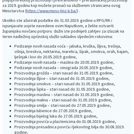
za 2019. godinu koji možete pronaći na službenim stranicama ovog
Ministarstva (
https://www.mpsv-hnz-k.ba/
) .
Ukoliko ste ažurirali podatke do 31.03.2019. godine u RPG/RK i
ispunjavate uvjete navedene ovim Naputkom, a želite ostvariti
županijsku novčanu potporu dužni ste podnijeti zahtjev za izlazak na
teren nadležnoj općinskoj službi sukladno sljedećim rokovima:
Podizanje novih nasada voća – jabuka, kruška, šljiva, trešnja,
višnja, breskva, nektarina, marelica, šipak, smokva, orah, bajam,
lješnjak i kivi do 20.05.2019. godine,
Podizanje novih nasada – maslina do 20.05.2019. godine,
Podizanje novih nasada – vinograda 20.05.2019- godine,
Proizvodnja grožđa – stari nasad do 31.05.2019. godine,
Proizvodnja šljive – stari nasad do 31.05.2019. godine,
Proizvodnja smokve – stari nasad do 31.05.2019. godine,
Proizvodnja šipka – stari nasad do 31.05.2019. godine,
Proizvodnja maslina – stari nasad do 31.05.2019. godine,
Proizvodnja malina – stari nasad do 31.05.2019. godine,
Proizvodnja smilja – stari nasad do 27.05.2019. godine,
Proizvodnja lubenice do 27.05.2019. godine,
Proizvodnja bijelog luka do 27.05.2019. godine,
Proizvodnja povrća u plastenicima do 01.08.2019. godine,
Proizvodnja presadnica povrća i ljekovitog bilja do 30.08.2019.
godine,