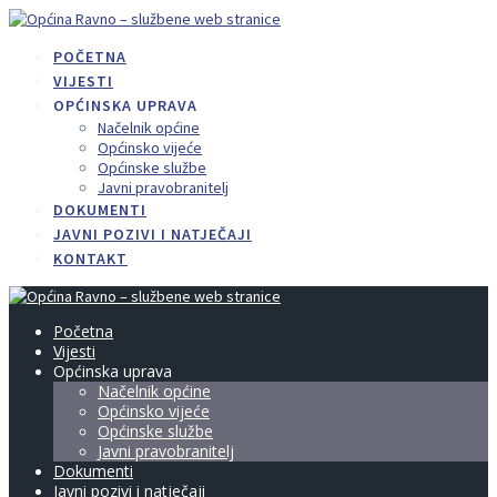
Skip
to
POČETNA
content
VIJESTI
OPĆINSKA UPRAVA
Načelnik općine
Općinsko vijeće
Općinske službe
Javni pravobranitelj
DOKUMENTI
JAVNI POZIVI I NATJEČAJI
KONTAKT
Početna
Vijesti
Općinska uprava
Načelnik općine
Općinsko vijeće
Općinske službe
Javni pravobranitelj
Dokumenti
Javni pozivi i natječaji