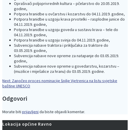
Oprašivači poljoprivrednih kultura – pčelarstvo do 20.05.2019.
godine,
Potpora hranidbe u ovčarstvu i kozarstvu do 04.11.2019. godine,
Potpora hranidbe u uzgoju krava prvotelki – rasplodne junice do
04.11.2019. godine,
Potpora hranidbe u uzgoju goveda u sustavu krava – tele do
04.11.2019. godine,
Potpora hranidbe u uzgoju svinja do 04.11.2019. godine,
Subvencija nabave traktora i priključaka za traktore do
03.05.2019. godine,
Subvencija nabave nove opreme za natapanje do 03.05.2019.
godine,
Subvencija nabave nove opreme u govedarstvu, kozarstvu –
(muzilice i miješalice za hranu) do 03.05.2019. godine.
Next
Next:
Započeo proces nominacije špilje Vjetrenica na listu svjetske
Navigacija
post:
baštine UNESCO
objava
Odgovori
Morate biti
prijavljeni
da biste objavili komentar.
Lokacija općine Ravno