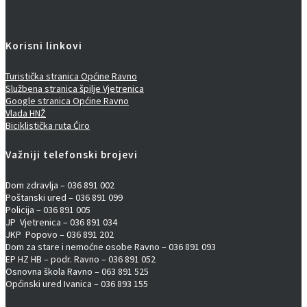
Korisni linkovi
Turistička stranica Općine Ravno
Službena stranica špilje Vjetrenica
Google stranica Općine Ravno
Vlada HNŽ
Biciklistička ruta Ćiro
Važniji telefonski brojevi
Dom zdravlja – 036 891 002
Poštanski ured – 036 891 099
Policija – 036 891 005
JP Vjetrenica – 036 891 034
JKP Popovo – 036 891 202
Dom za stare i nemoćne osobe Ravno – 036 891 093
EP HZ HB – podr. Ravno – 036 891 052
Osnovna škola Ravno – 063 891 525
Općinski ured Ivanica – 036 893 155