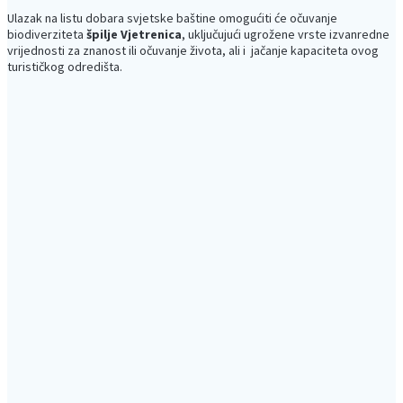
Ulazak na listu dobara svjetske baštine omogućiti će očuvanje
biodiverziteta
špilje Vjetrenica
, uključujući ugrožene vrste izvanredne
vrijednosti za znanost ili očuvanje života, ali i jačanje kapaciteta ovog
turističkog odredišta.