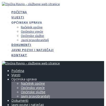
Skip
to
POČETNA
content
VIJESTI
OPĆINSKA UPRAVA
Načelnik općine
Općinsko vijeće
Općinske službe
Javni pravobranitelj
DOKUMENTI
JAVNI POZIVI I NATJEČAJI
KONTAKT
Početna
Vijesti
Općinska uprava
Načelnik općine
Općinsko vijeće
Općinske službe
Javni pravobranitelj
Dokumenti
Javni pozivi i natječaji