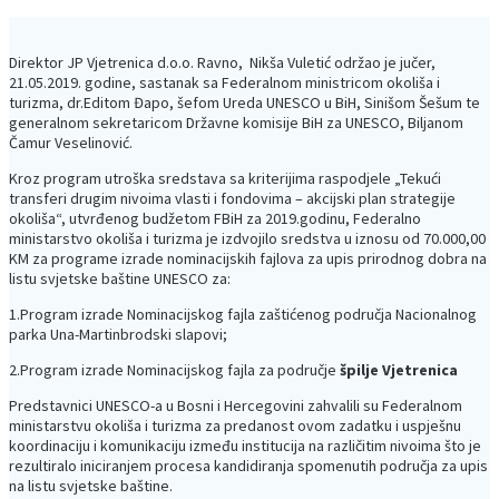
Direktor JP Vjetrenica d.o.o. Ravno, Nikša Vuletić održao je jučer,
21.05.2019. godine, sastanak sa Federalnom ministricom okoliša i
turizma, dr.Editom Đapo, šefom Ureda UNESCO u BiH, Sinišom Šešum te
generalnom sekretaricom Državne komisije BiH za UNESCO, Biljanom
Čamur Veselinović.
Kroz program utroška sredstava sa kriterijima raspodjele „Tekući
transferi drugim nivoima vlasti i fondovima – akcijski plan strategije
okoliša“, utvrđenog budžetom FBiH za 2019.godinu, Federalno
ministarstvo okoliša i turizma je izdvojilo sredstva u iznosu od 70.000,00
KM za programe izrade nominacijskih fajlova za upis prirodnog dobra na
listu svjetske baštine UNESCO za:
1.Program izrade Nominacijskog fajla zaštićenog područja Nacionalnog
parka Una-Martinbrodski slapovi;
2.Program izrade Nominacijskog fajla za područje
špilje Vjetrenica
Predstavnici UNESCO-a u Bosni i Hercegovini zahvalili su Federalnom
ministarstvu okoliša i turizma za predanost ovom zadatku i uspješnu
koordinaciju i komunikaciju između institucija na različitim nivoima što je
rezultiralo iniciranjem procesa kandidiranja spomenutih područja za upis
na listu svjetske baštine.