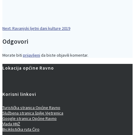
Next
Next:
Ravanjski ljetni dani kulture 2019
Navigacija
post:
Odgovori
objava
Morate biti
prijavljeni
da biste objavili komentar.
Lokacija općine Ravno
Korisni linkovi
Turistička stranica Općine Ravno
Službena stranica špilje Vjetrenica
Google stranica Općine Ravno
Vlada HNŽ
Biciklistička ruta Ćiro