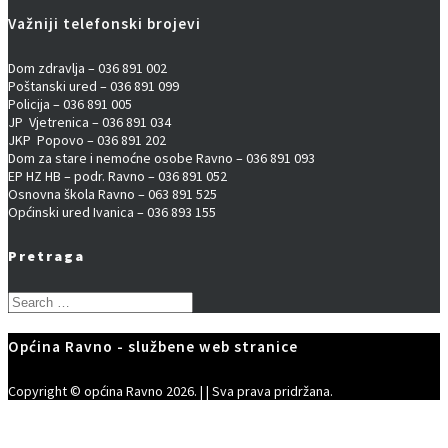
Važniji telefonski brojevi
Dom zdravlja – 036 891 002
Poštanski ured – 036 891 099
Policija – 036 891 005
JP Vjetrenica – 036 891 034
JKP Popovo – 036 891 202
Dom za stare i nemoćne osobe Ravno – 036 891 093
EP HZ HB – podr. Ravno – 036 891 052
Osnovna škola Ravno – 063 891 525
Općinski ured Ivanica – 036 893 155
Pretraga
Search
for:
Općina Ravno - službene web stranice
Copyright © općina Ravno 2026. | | Sva prava pridržana.