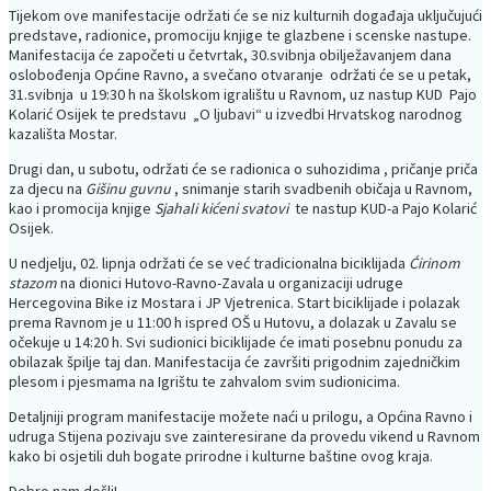
Tijekom ove manifestacije održati će se niz kulturnih događaja uključujući
predstave, radionice, promociju knjige te glazbene i scenske nastupe.
Manifestacija će započeti u četvrtak, 30.svibnja obilježavanjem dana
oslobođenja Općine Ravno, a svečano otvaranje održati će se u petak,
31.svibnja u 19:30 h na školskom igralištu u Ravnom, uz nastup KUD Pajo
Kolarić Osijek te predstavu „O ljubavi“ u izvedbi Hrvatskog narodnog
kazališta Mostar.
Drugi dan, u subotu, održati će se radionica o suhozidima , pričanje priča
za djecu na
Gišinu guvnu
, snimanje starih svadbenih običaja u Ravnom,
kao i promocija knjige
Sjahali kićeni svatovi
te nastup KUD-a Pajo Kolarić
Osijek.
U nedjelju, 02. lipnja održati će se već tradicionalna biciklijada
Ćirinom
stazom
na dionici Hutovo-Ravno-Zavala u organizaciji udruge
Hercegovina Bike iz Mostara i JP Vjetrenica. Start biciklijade i polazak
prema Ravnom je u 11:00 h ispred OŠ u Hutovu, a dolazak u Zavalu se
očekuje u 14:20 h. Svi sudionici biciklijade će imati posebnu ponudu za
obilazak špilje taj dan. Manifestacija će završiti prigodnim zajedničkim
plesom i pjesmama na Igrištu te zahvalom svim sudionicima.
Detaljniji program manifestacije možete naći u prilogu, a Općina Ravno i
udruga Stijena pozivaju sve zainteresirane da provedu vikend u Ravnom
kako bi osjetili duh bogate prirodne i kulturne baštine ovog kraja.
Dobro nam došli!