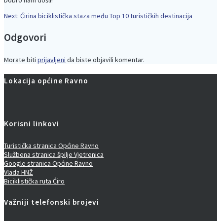
Next
Next:
Ćirina biciklistička staza među Top 10 turističkih destinacija
Navigacija
post:
Odgovori
objava
Morate biti
prijavljeni
da biste objavili komentar.
Lokacija općine Ravno
Korisni linkovi
Turistička stranica Općine Ravno
Službena stranica špilje Vjetrenica
Google stranica Općine Ravno
Vlada HNŽ
Biciklistička ruta Ćiro
Važniji telefonski brojevi