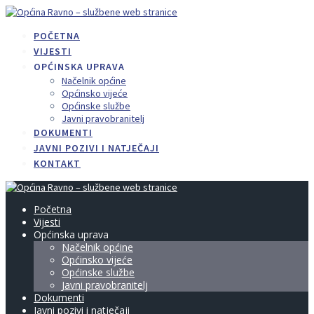
Skip
to
POČETNA
content
VIJESTI
OPĆINSKA UPRAVA
Načelnik općine
Općinsko vijeće
Općinske službe
Javni pravobranitelj
DOKUMENTI
JAVNI POZIVI I NATJEČAJI
KONTAKT
Početna
Vijesti
Općinska uprava
Načelnik općine
Općinsko vijeće
Općinske službe
Javni pravobranitelj
Dokumenti
Javni pozivi i natječaji