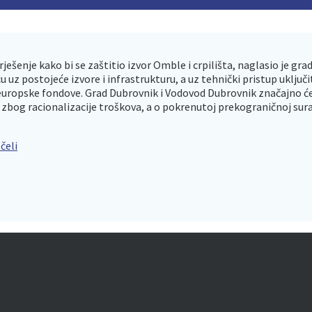
šenje kako bi se zaštitio izvor Omble i crpilišta, naglasio je grad
uz postojeće izvore i infrastrukturu, a uz tehnički pristup uključit
 europske fondove. Grad Dubrovnik i Vodovod Dubrovnik značajno će f
 zbog racionalizacije troškova, a o pokrenutoj prekograničnoj sura
čeli