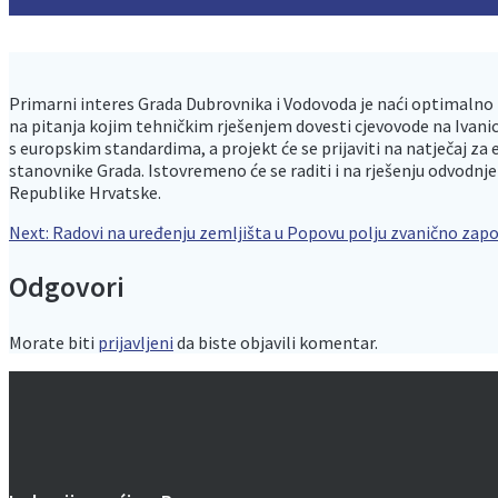
Primarni interes Grada Dubrovnika i Vodovoda je naći optimalno rje
na pitanja kojim tehničkim rješenjem dovesti cjevovode na Ivanicu 
s europskim standardima, a projekt će se prijaviti na natječaj za
stanovnike Grada. Istovremeno će se raditi i na rješenju odvodnje
Republike Hrvatske.
Navigacija
Next
Next:
Radovi na uređenju zemljišta u Popovu polju zvanično zapo
post:
Odgovori
objava
Morate biti
prijavljeni
da biste objavili komentar.