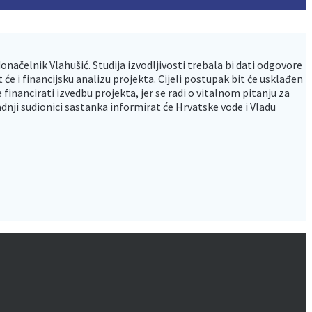
onačelnik Vlahušić. Studija izvodljivosti trebala bi dati odgovore
 će i financijsku analizu projekta. Cijeli postupak bit će usklađen
inancirati izvedbu projekta, jer se radi o vitalnom pitanju za
dnji sudionici sastanka informirat će Hrvatske vode i Vladu