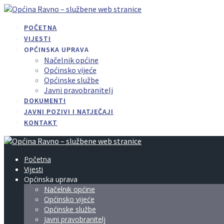
Skip
to
POČETNA
content
VIJESTI
OPĆINSKA UPRAVA
Načelnik općine
Općinsko vijeće
Općinske službe
Javni pravobranitelj
DOKUMENTI
JAVNI POZIVI I NATJEČAJI
KONTAKT
Početna
Vijesti
Općinska uprava
Načelnik općine
Općinsko vijeće
Općinske službe
Javni pravobranitelj