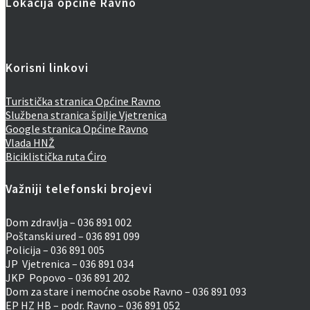
Lokacija općine Ravno
Korisni linkovi
Turistička stranica Općine Ravno
Službena stranica špilje Vjetrenica
Google stranica Općine Ravno
Vlada HNŽ
Biciklistička ruta Ćiro
Važniji telefonski brojevi
Dom zdravlja – 036 891 002
Poštanski ured – 036 891 099
Policija – 036 891 005
JP Vjetrenica – 036 891 034
JKP Popovo – 036 891 202
Dom za stare i nemoćne osobe Ravno – 036 891 093
EP HZ HB – podr. Ravno – 036 891 052