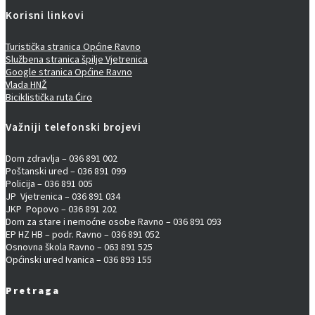
Korisni linkovi
Turistička stranica Općine Ravno
Službena stranica špilje Vjetrenica
Google stranica Općine Ravno
Vlada HNŽ
Biciklistička ruta Ćiro
Važniji telefonski brojevi
Dom zdravlja – 036 891 002
Poštanski ured – 036 891 099
Policija – 036 891 005
JP Vjetrenica – 036 891 034
JKP Popovo – 036 891 202
Dom za stare i nemoćne osobe Ravno – 036 891 093
EP HZ HB – podr. Ravno – 036 891 052
Osnovna škola Ravno – 063 891 525
Općinski ured Ivanica – 036 893 155
Pretraga