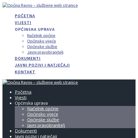
Skip
to
POČETNA
content
VIJESTI
OPĆINSKA UPRAVA
Načelnik općine
Općinsko vijeće
Općinske službe
Javni pravobranitelj
DOKUMENTI
JAVNI POZIVI I NATJEČAJI
KONTAKT
Početna
Vijesti
Općinska uprava
Načelnik općine
Općinsko vijeće
Općinske službe
Javni pravobranitelj
Dokumenti
Javni pozivi i natječaji