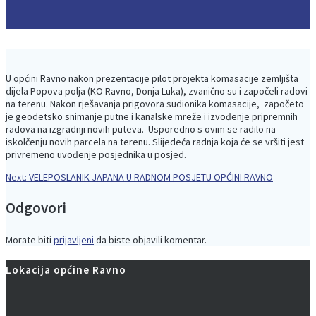
U općini Ravno nakon prezentacije pilot projekta komasacije zemljišta
dijela Popova polja (KO Ravno, Donja Luka), zvanično su i započeli radovi
na terenu. Nakon rješavanja prigovora sudionika komasacije, započeto
je geodetsko snimanje putne i kanalske mreže i izvođenje pripremnih
radova na izgradnji novih puteva. Usporedno s ovim se radilo na
iskolčenju novih parcela na terenu. Slijedeća radnja koja će se vršiti jest
privremeno uvođenje posjednika u posjed
.
Next
Next:
VELEPOSLANIK JAPANA U RADNOM POSJETU OPĆINI RAVNO
Navigacija
post:
Odgovori
objava
Morate biti
prijavljeni
da biste objavili komentar.
Lokacija općine Ravno