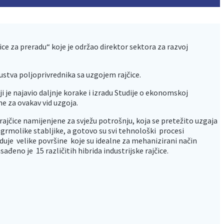
 za preradu“ koje je održao direktor sektora za razvoj
kustva poljoprivrednika sa uzgojem rajčice.
je najavio daljnje korake i izradu Studije o ekonomskoj
ne za ovakav vid uzgoja.
rajčice namijenjene za svježu potrošnju, koja se pretežito uzgaja
e grmolike stabljike, a gotovo su svi tehnološki procesi
duje velike površine koje su idealne za mehanizirani način
đeno je 15 različitih hibrida industrijske rajčice.