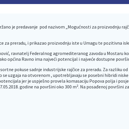
ano je predavanje pod nazivom „Mogućnosti za proizvodnju rajčice
ice za preradu, i prikazao proizvodnju iste u Umagu te pozitivna is
ović, ravnatelj Federalnog agromediteranog zavoda u Mostaru koji 
 kako općina Ravno ima najveći potencijal i najveće dostupne površi
rtne pokuse sadnje industrijske rajčice za preradu. Za razliku od 
ivo se uzgaja na otvorenom , upotrebljavaju se posebni hibridi nisk
otencijala jer je uspješno provela komasaciju Popova polja i posje
05.2018. godine na površini oko 300 m². Na posađenoj površini zasa