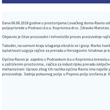
Dana 06.06.2018 godine u prostorijama Lovačkog doma Ravno održ
poljoprivrede u Podravci d.o.o. Koprivnica dr.sc. Zdravko Matotan.
Objasnio je čitav proizvodni i tehnološki proces proizvodnje rajč
Također, na samom kraju izlaganja obratio se i gosp. Marko Ivank
isplativosti uzgoja rajčice za preradu u Hercegovini. Istaknuo je
Općina Ravno je zajedno s Podravkom d.o.o Koprivnica krenula u so
u zaštićenim prostorima , rajčica za industrijsku preradu isključ
mehanizirani. Upravo zbog tih razlika općina Ravno ima najviše p
proizvodnje. Sadnja pokusnog polja u Popovu polju izvršena je 07.