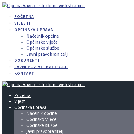
Skip
to
POČETNA
content
VIJESTI
OPĆINSKA UPRAVA
Načelnik općine
Općinsko vijeće
Općinske službe
Javni pravobranitelj
DOKUMENTI
JAVNI POZIVI I NATJEČAJI
KONTAKT
Početna
Vijesti
Općinska uprava
Načelnik općine
Općinsko vijeće
Općinske službe
Javni pravobranitelj