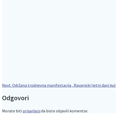
Navigacija
Next
Next:
Održana trodnevna manifestacija „Ravanjski ljetni dani kul
post:
Odgovori
objava
Morate biti
prijavljeni
da biste objavili komentar.