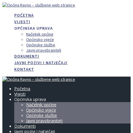
Skip
to
POČETNA
content
VIJESTI
OPĆINSKA UPRAVA
Načelnik općine
Općinsko vijeće
Općinske službe
Javni pravobranitelj
DOKUMENTI
JAVNI POZIVI I NATJEČAJI
KONTAKT
Početna
Vijesti
Općinska uprava
Načelnik općine
Općinsko vijeće
Općinske službe
Javni pravobranitelj
Dokumenti
Javni pozivi i natječaji