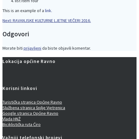
list item four
This is an example of a
link.
Next
Next:
RAVANJSKE KULTURNE LJETNE VEČERI 2016.
Navigacija
post:
Odgovori
objava
Morate biti
prijavljeni
da biste objavili komentar.
Lokacija općine Ravno
Korisni linkovi
Turistička stranica Općine Ravno
Službena stranica špilje Vjetrenica
Google stranica Općine Ravno
Vlada HNŽ
Biciklistička ruta Ćiro
Važniji telefonski brojevi