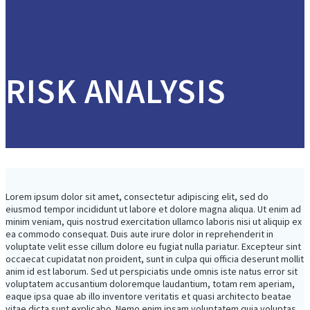
RISK ANALYSIS
Lorem ipsum dolor sit amet, consectetur adipiscing elit, sed do
eiusmod tempor incididunt ut labore et dolore magna aliqua. Ut enim ad
minim veniam, quis nostrud exercitation ullamco laboris nisi ut aliquip ex
ea commodo consequat. Duis aute irure dolor in reprehenderit in
voluptate velit esse cillum dolore eu fugiat nulla pariatur. Excepteur sint
occaecat cupidatat non proident, sunt in culpa qui officia deserunt mollit
anim id est laborum. Sed ut perspiciatis unde omnis iste natus error sit
voluptatem accusantium doloremque laudantium, totam rem aperiam,
eaque ipsa quae ab illo inventore veritatis et quasi architecto beatae
vitae dicta sunt explicabo. Nemo enim ipsam voluptatem quia voluptas