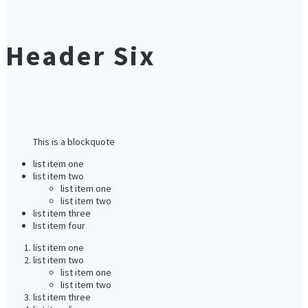
Header Six
This is a blockquote
list item one
list item two
list item one
list item two
list item three
list item four
list item one
list item two
list item one
list item two
list item three