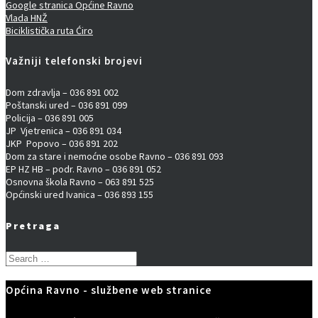
Google stranica Općine Ravno
Vlada HNŽ
Biciklistička ruta Ćiro
Važniji telefonski brojevi
Dom zdravlja – 036 891 002
Poštanski ured – 036 891 099
Policija – 036 891 005
JP Vjetrenica – 036 891 034
JKP Popovo – 036 891 202
Dom za stare i nemoćne osobe Ravno – 036 891 093
EP HZ HB – podr. Ravno – 036 891 052
Osnovna škola Ravno – 063 891 525
Općinski ured Ivanica – 036 893 155
Pretraga
Search
for:
Općina Ravno - službene web stranice