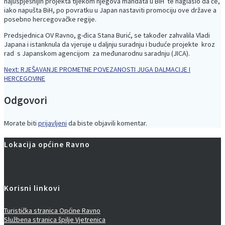
najuspješnijih projekta tijekom njegova mandata u BiH te naglasio da će,
iako napušta BiH, po povratku u Japan nastaviti promociju ove države a
posebno hercegovačke regije.
Predsjednica OV Ravno, g-đica Stana Burić, se također zahvalila Vladi
Japana i istanknula da vjeruje u daljnju suradnju i buduće projekte kroz
rad s Japanskom agencijom za međunarodnu saradnju (JICA).
Next
Next:
RJEŠAVANJE PROMETNE POVEZANOSTI JUGA DALMACIJE I
Navigacija
post:
HERCEGOVINE
objava
Odgovori
Morate biti
prijavljeni
da biste objavili komentar.
Lokacija općine Ravno
Korisni linkovi
Turistička stranica Općine Ravno
Službena stranica špilje Vjetrenica