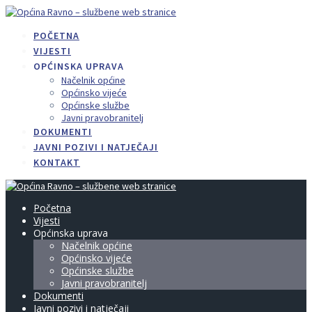
Skip
to
POČETNA
content
VIJESTI
OPĆINSKA UPRAVA
Načelnik općine
Općinsko vijeće
Općinske službe
Javni pravobranitelj
DOKUMENTI
JAVNI POZIVI I NATJEČAJI
KONTAKT
Početna
Vijesti
Općinska uprava
Načelnik općine
Općinsko vijeće
Općinske službe
Javni pravobranitelj
Dokumenti
Javni pozivi i natječaji