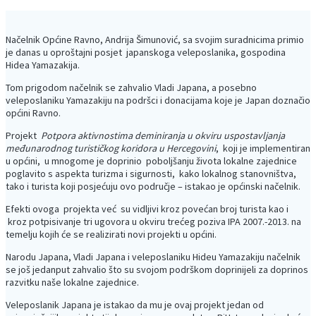
Načelnik Općine Ravno, Andrija Šimunović, sa svojim suradnicima primio
je danas u oproštajni posjet japanskoga veleposlanika, gospodina
Hidea Yamazakija.
Tom prigodom načelnik se zahvalio Vladi Japana, a posebno
veleposlaniku Yamazakiju na podršci i donacijama koje je Japan doznačio
općini Ravno.
Projekt
Potpora aktivnostima deminiranja u okviru uspostavljanja
međunarodnog turističkog koridora u Hercegovini
, koji je implementiran
u općini, u mnogome je doprinio poboljšanju života lokalne zajednice
poglavito s aspekta turizma i sigurnosti, kako lokalnog stanovništva,
tako i turista koji posjećuju ovo područje – istakao je općinski načelnik.
Efekti ovoga projekta već su vidljivi kroz povećan broj turista kao i
kroz potpisivanje tri ugovora u okviru trećeg poziva IPA 2007.-2013. na
temelju kojih će se realizirati novi projekti u općini.
Narodu Japana, Vladi Japana i veleposlaniku Hideu Yamazakiju načelnik
se još jedanput zahvalio što su svojom podrškom doprinijeli za doprinos
razvitku naše lokalne zajednice.
Veleposlanik Japana je istakao da mu je ovaj projekt jedan od